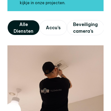
kijkje in onze projecten.
Alle
Beveiliging
Accu’s
Diensten
camera’s