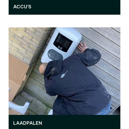
ACCU’S
LAADPALEN